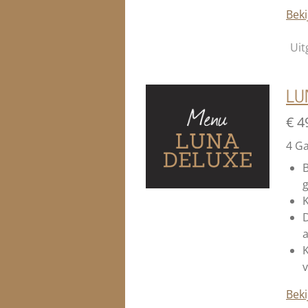
Beki
Uit
LUN
€ 4
4 G
B
K
D
a
K
v
Beki