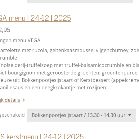
GA menu | 24-12 | 2025
2,95
angen menu VEGA
artelette met rucola, geitenkaasmousse, vijgenchutney, zoe
crumble
nolselderij-truffelsoep met truffel-balsamicocrumble en bl
Biet bourgignon met geroosterde groenten, groentenpuree 
euze uit: Bokkenpootjesijstaart of Kerstdessert (
appelcreme
anillesaus en een deegkrokantje met rozijnen
)
jk details
geschakeld
S kerstmenu | 24-12 | 2025