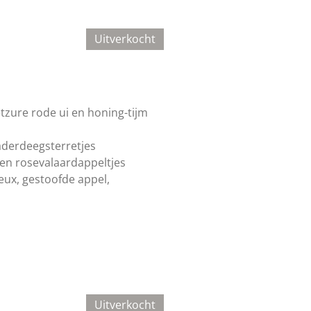
Uitverkocht
tzure rode ui en honing-tijm
aderdeegsterretjes
en rosevalaardappeltjes
ux, gestoofde appel,
Uitverkocht