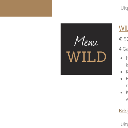
Uit
WI
€ 5
4 G
H
K
H
r
K
v
Beki
Uit