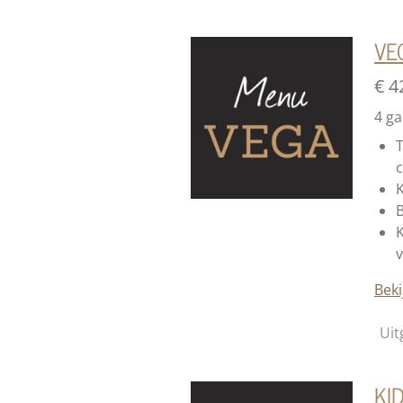
VE
€ 4
4 g
T
K
K
v
Beki
Uit
KID