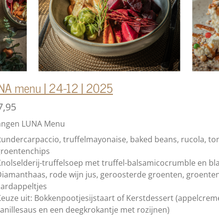
NA menu | 24-12 | 2025
7,95
angen LUNA Menu
undercarpaccio, truffelmayonaise, baked beans, rucola, t
groentenchips
nolselderij-truffelsoep
met truffel-balsamicocrumble en bl
iamanthaas, rode wijn jus, geroosterde groenten, groente
ardappeltjes
euze uit: Bokkenpootjesijstaart of Kerstdessert (
appelcreme
anillesaus en een deegkrokantje met rozijnen)