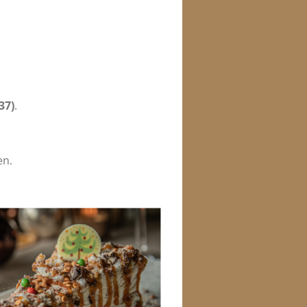
37)
.
en.