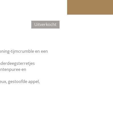
Uitverkocht
oning-tijmcrumble en een
aderdeegsterretjes
oentenpuree en
ux, gestoofde appel,