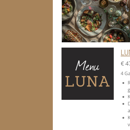
LU
€ 4
4 G
R
K
D
a
K
v