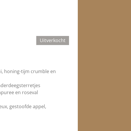
Uitverkocht
i, honing-tijm crumble en
aderdeegsterretjes
npuree en roseval
ux, gestoofde appel,