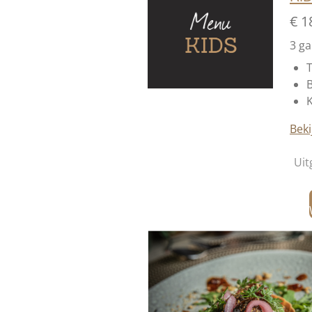
€ 1
3 g
B
K
Beki
Uit