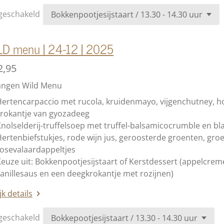
geschakeld
LD menu | 24-12 | 2025
2,95
angen Wild Menu
ertencarpaccio met rucola, kruidenmayo, vijgenchutney, h
krokantje van gyozadeeg
nolselderij-truffelsoep met truffel-balsamicocrumble en bl
ertenbiefstukjes, rode wijn jus, geroosterde groenten, gr
osevalaardappeltjes
euze uit: Bokkenpootjesijstaart of Kerstdessert (
appelcreme
anillesaus en een deegkrokantje met rozijnen
)
jk details
geschakeld