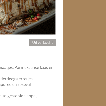
Uitverkocht
omaatjes, Parmezaanse kaas en
aderdeegsterretjes
npuree en roseval
ux, gestoofde appel,