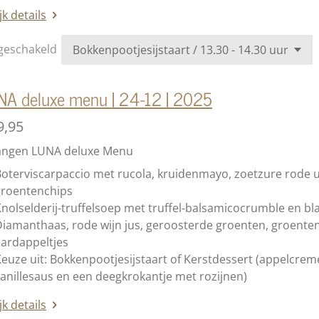
jk details
geschakeld
A deluxe menu | 24-12 | 2025
9,95
angen LUNA deluxe Menu
oterviscarpaccio met rucola, kruidenmayo, zoetzure rode u
groentenchips
nolselderij-truffelsoep met truffel-balsamicocrumble en bl
iamanthaas, rode wijn jus, geroosterde groenten, groente
ardappeltjes
euze uit: Bokkenpootjesijstaart of Kerstdessert (
appelcreme
anillesaus en een deegkrokantje met rozijnen
)
jk details