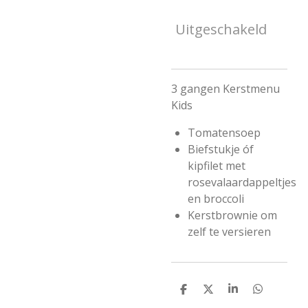
Uitgeschakeld
3 gangen Kerstmenu
Kids
Tomatensoep
Biefstukje óf
kipfilet met
rosevalaardappeltjes
en broccoli
Kerstbrownie om
zelf te versieren
D
D
S
D
e
e
h
e