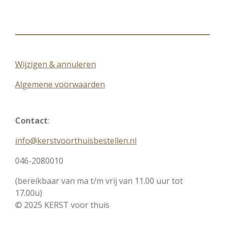
l
e
a
l
e
l
r
e
n
e
n
Wijzigen & annuleren
Algemene voorwaarden
Contact
:
info@kerstvoorthuisbestellen.nl
046-2080010
(bereikbaar van ma t/m vrij van 11.00 uur tot
17.00u)
© 2025 KERST voor thuis