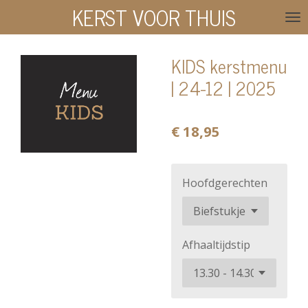
KERST VOOR THUIS
Ga
direct
naar
KIDS kerstmenu
de
| 24-12 | 2025
hoofdinhoud
€ 18,95
Hoofdgerechten
Afhaaltijdstip