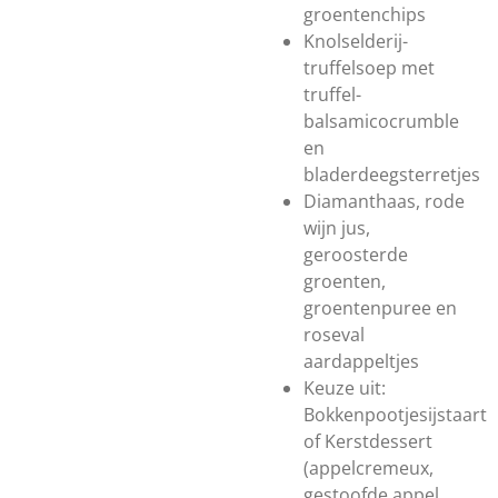
groentenchips
Knolselderij-
truffelsoep met
truffel-
balsamicocrumble
en
bladerdeegsterretjes
Diamanthaas, rode
wijn jus,
geroosterde
groenten,
groentenpuree en
roseval
aardappeltjes
Keuze uit:
Bokkenpootjesijstaart
of Kerstdessert
(
appelcremeux,
gestoofde appel,