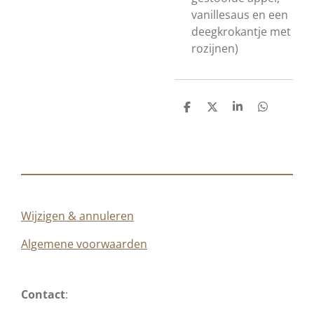
vanillesaus en een
deegkrokantje met
rozijnen
)
D
D
S
D
e
e
h
e
l
e
a
l
e
l
r
e
n
e
n
Wijzigen & annuleren
Algemene voorwaarden
Contact
: