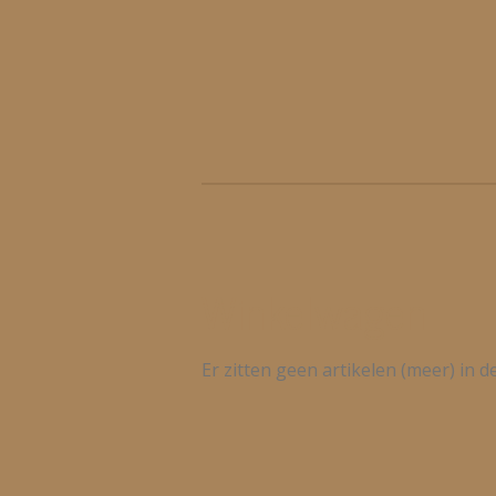
Ga
direct
naar
de
hoofdinhoud
Winkelwagen
Er zitten geen artikelen (meer) in 