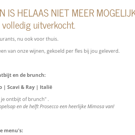
EN IS HELAAS NIET MEER MOGELIJK.
volledig uitverkocht.
aurants, nu ook voor thuis.
en van onze wijnen, gekoeld per fles bij jou geleverd.
ntbijt en de brunch:
o |
Scavi
& Ray | Italië
je ontbijt of brunch"
.
ppelsap en de helft Prosecco een heerlijke Mimosa van!
ze menu's: