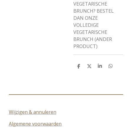
VEGETARISCHE
BRUNCH? BESTEL
DAN ONZE
VOLLEDIGE
VEGETARISCHE
BRUNCH (ANDER
PRODUCT)
D
D
S
D
e
e
h
e
l
e
a
l
e
l
r
e
n
e
n
Wijzigen & annuleren
Algemene voorwaarden