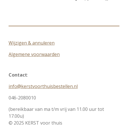
D
D
S
D
e
e
h
e
l
e
a
l
e
l
r
e
n
e
n
Wijzigen & annuleren
Algemene voorwaarden
Contact
:
info@kerstvoorthuisbestellen.nl
046-2080010
(bereikbaar van ma t/m vrij van 11.00 uur tot
17.00u)
© 2025 KERST voor thuis