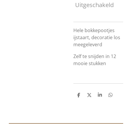
Uitgeschakeld
Hele bokkepootjes
ijstaart, decoratie los
meegeleverd
Zelf te snijden in 12
mooie stukken
D
D
S
D
e
e
h
e
l
e
a
l
e
l
r
e
n
e
n