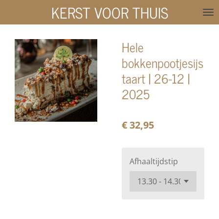
KERST VOOR THUIS
Ga
direct
naar
Hele
de
bokkenpootjesijs
hoofdinhoud
taart | 26-12 |
2025
€ 32,95
Afhaaltijdstip