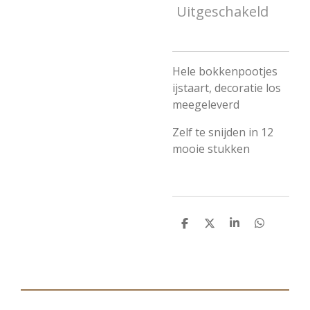
Uitgeschakeld
Hele bokkenpootjes
ijstaart, decoratie los
meegeleverd
Zelf te snijden in 12
mooie stukken
D
D
S
D
e
e
h
e
l
e
a
l
e
l
r
e
n
e
n