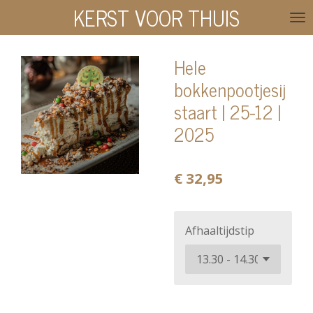
KERST VOOR THUIS
Ga
direct
naar
Hele
de
bokkenpootjesij
hoofdinhoud
staart | 25-12 |
2025
€ 32,95
Afhaaltijdstip