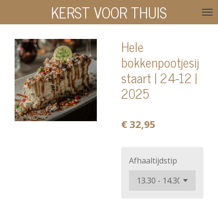
KERST VOOR THUIS
Ga
direct
naar
Hele
de
bokkenpootjesij
hoofdinhoud
staart | 24-12 |
2025
€ 32,95
Afhaaltijdstip