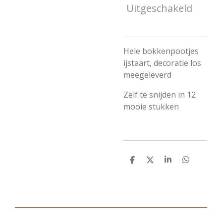
Uitgeschakeld
Hele bokkenpootjes
ijstaart, decoratie los
meegeleverd
Zelf te snijden in 12
mooie stukken
D
D
S
D
e
e
h
e
l
e
a
l
e
l
r
e
n
e
n