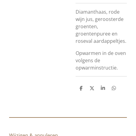
Diamanthaas, rode
wijn jus, geroosterde
groenten,
groentenpuree en
roseval aardappeltjes.
Opwarmen in de oven
volgens de
opwarminstructie.
D
D
S
D
e
e
h
e
l
e
a
l
e
l
r
e
n
e
n
Wijzigen & annuleren