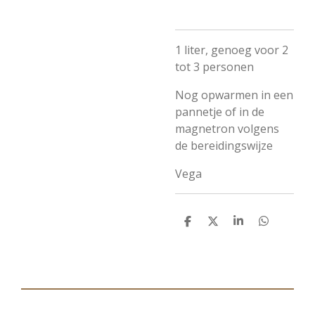
1 liter, genoeg voor 2
tot 3 personen
Nog opwarmen in een
pannetje of in de
magnetron volgens
de bereidingswijze
Vega
D
D
S
D
e
e
h
e
l
e
a
l
e
l
r
e
n
e
n