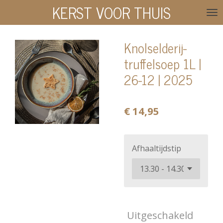
KERST VOOR THUIS
Ga
direct
naar
Knolselderij-
de
truffelsoep 1L |
hoofdinhoud
26-12 | 2025
€ 14,95
Afhaaltijdstip
Uitgeschakeld