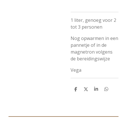
1 liter, genoeg voor 2
tot 3 personen
Nog opwarmen in een
pannetje of in de
magnetron volgens
de bereidingswijze
Vega
D
D
S
D
e
e
h
e
l
e
a
l
e
l
r
e
n
e
n