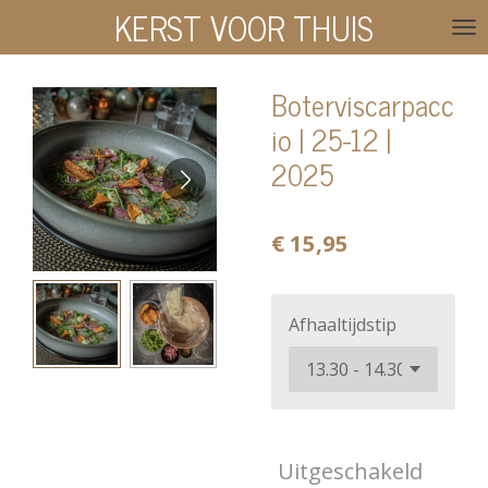
KERST VOOR THUIS
Ga
direct
naar
Boterviscarpacc
de
io | 25-12 |
hoofdinhoud
2025
€ 15,95
Afhaaltijdstip
Uitgeschakeld