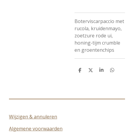
Boterviscarpaccio met
rucola, kruidenmayo,
zoetzure rode ui,
honing-tijm crumble
en groentenchips
D
D
S
D
e
e
h
e
l
e
a
l
e
l
r
e
n
e
n
Wijzigen & annuleren
Algemene voorwaarden