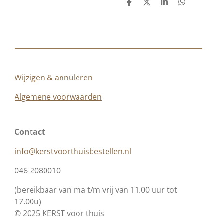
D
D
S
D
e
e
h
e
l
e
a
l
e
l
r
e
n
e
n
Wijzigen & annuleren
Algemene voorwaarden
Contact
:
info@kerstvoorthuisbestellen.nl
046-2080010
(bereikbaar van ma t/m vrij van 11.00 uur tot
17.00u)
© 2025 KERST voor thuis