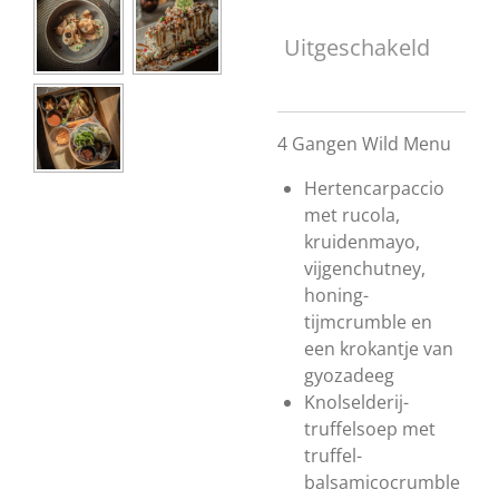
Uitgeschakeld
4 Gangen Wild Menu
Hertencarpaccio
met rucola,
kruidenmayo,
vijgenchutney,
honing-
tijmcrumble en
een krokantje van
gyozadeeg
Knolselderij-
truffelsoep met
truffel-
balsamicocrumble