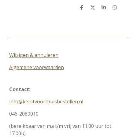
D
D
S
D
e
e
h
e
l
e
a
l
e
l
r
e
n
e
n
Wijzigen & annuleren
Algemene voorwaarden
Contact
:
info@kerstvoorthuisbestellen.nl
046-2080010
(bereikbaar van ma t/m vrij van 11.00 uur tot
17.00u)