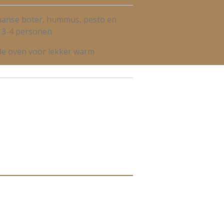
aanse boter, hummus, pesto en
r 3-4 personen
de oven voor lekker warm