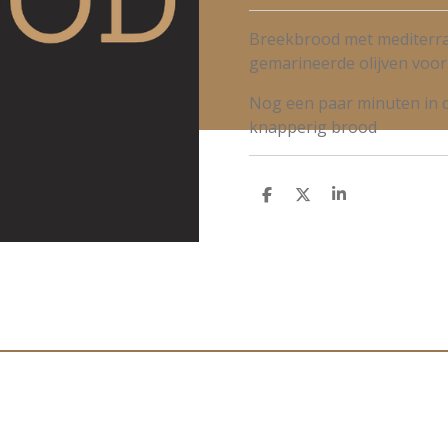
Breekbrood met mediterr
gemarineerde olijven voo
Nog een paar minuten in 
knapperig brood
D
D
S
e
e
h
l
e
a
e
l
r
n
e