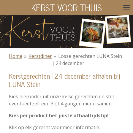
KERST VOOR THUIS
Ga
direct
naar
de
hoofdinhoud
Home
»
Kerstdiner
»
Losse gerechten LUNA Stein
| 24 december
Kerstgerechten | 24 december afhalen bij
LUNA Stein
Kies hieronder uit onze losse gerechten en stel
eventueel zelf een 3 of 4 gangen menu samen.
Kies per product het juiste afhaaltijdstip!
Klik op elk gerecht voor meer informatie.