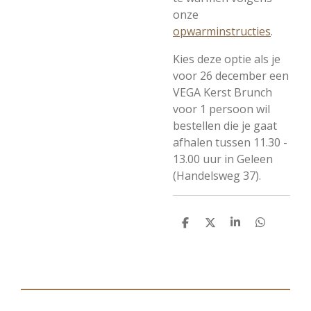
onze
opwarminstructies
.
Kies deze optie als je
voor 26 december een
VEGA Kerst Brunch
voor 1 persoon wil
bestellen die je gaat
afhalen tussen 11.30 -
13.00 uur in Geleen
(Handelsweg 37).
D
D
S
D
e
e
h
e
l
e
a
l
e
l
r
e
n
e
n