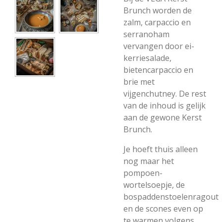
Brunch worden de
zalm, carpaccio en
serranoham
vervangen door ei-
kerriesalade,
bietencarpaccio en
brie met
vijgenchutney. De rest
van de inhoud is gelijk
aan de gewone Kerst
Brunch.
Je hoeft thuis alleen
nog maar het
pompoen-
wortelsoepje, de
bospaddenstoelenragout
en de scones even op
te warmen volgens