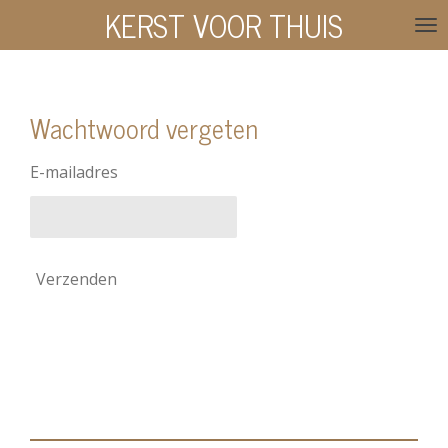
KERST VOOR THUIS
Ga
direct
naar
de
Wachtwoord vergeten
hoofdinhoud
E-mailadres
Verzenden